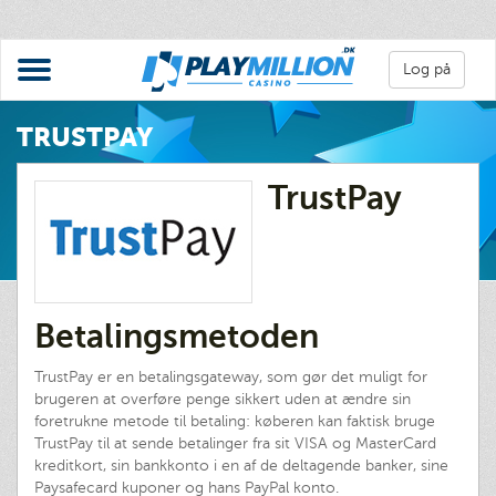
Log på
TRUSTPAY
TrustPay
Betalingsmetoden
TrustPay er en betalingsgateway, som gør det muligt for
brugeren at overføre penge sikkert uden at ændre sin
foretrukne metode til betaling: køberen kan faktisk bruge
TrustPay til at sende betalinger fra sit VISA og MasterCard
kreditkort, sin bankkonto i en af de deltagende banker, sine
Paysafecard kuponer og hans PayPal konto.