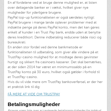
En af fordelene ved at bruge denne mulighed er, at listen
over deltagende banker er i vækst, hvilket giver nye
muligheder for yderligere brugere.
PayPal top-up funktionaliteten er også særdeles nyttigt:
PayPal brugere i mange lande oplever problemer med at
indsætte penge på deres PayPal konto, men det kan gøres
enkelt af kunder i en Trust Pay bank, endda uden at benytte
deres kreditkort. Denne indbetaling reducerer både risici og
bureaukrati.
En anden stor fordel ved denne bankmetode er
funktionaliteten til udbetaling, som giver alle vindere på et
TrustPay-casino mulighed for at modtage deres gevinster
hurtigt og sikkert fra casinoets kasserer. Det skal bemærkes,
at der siden 2014 har været en minimumssaldo på en
TrustPay konto på 30 euro, hvilket også gælder i forhold til
et TrustPay-casino.
Hvis du vil vide mere om TrustPay bankoverførsel, er der her
et praktisk link til dig:
FÅ MERE AT VIDE OM TRUSTPAY
Betalingsmuligheder
Browse vores liste over accepterede betalingsmuligheder for indskud