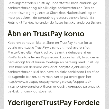
Betalingsmetoden TrustPay understøtter både almindelige
bankoverførsler og øjeblikkelige bankoverførsler. Den er
under tilsyn og reguleret af Slovakiets Nationalbank og er
mest populært i de central- og østeuropæiske lande, fra
Finland til Tyrkiet, herunder de fleste baltiske lande og Balkan.
Åbn en TrustPay konto
Køberen behøver ikke at åbne en TrustPay konto for at
betale eventuelle TrustPay-casinoer. Indehavere af et
MasterCard eller Visa kreditkort samt indehavere af en
PayPal konto eller en Paysafecard kupon har alt, hvad der er
nødvendigt for at kunne foretage en betaling med TrustPay.
Hvis køberen derimod ønsker at benytte øjeblikkelige
bankoverførsler, skal han have en aktiv bankkonto i en af de
deltagende banker, som man kan se på oversigten her:
http://www.trustpay.eu/payment-gateway/supported-
instant-wire-transfers/ (listen er også tilgængelig på engelsk,
tjekkisk, ungarsk og slovensk).
YderligereTrustPay Fordele