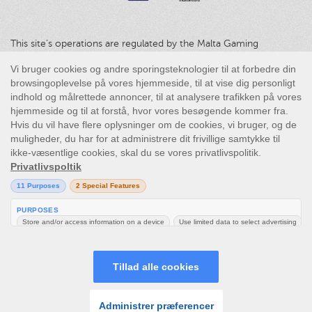
This site’s operations are regulated by the Malta Gaming
Authority and is operated by Skill On Net Limited, Office 1/5297
Level G, Quantum House, 75, Abate Rigord Street, Ta’ Xbiex, XBX
1120, Malta, under the gaming license issued by the Malta
Gaming Authority (license number MGA/CRP/171/2009/01)
issued on 1 August 2018.
Gambling can be addictive, please play responsibly.
Please note that all game images and provider icons displayed on
the logout page are for illustrative purposes only. Some of the
games shown may not be live or available on the logged-in
platform for your country or account.