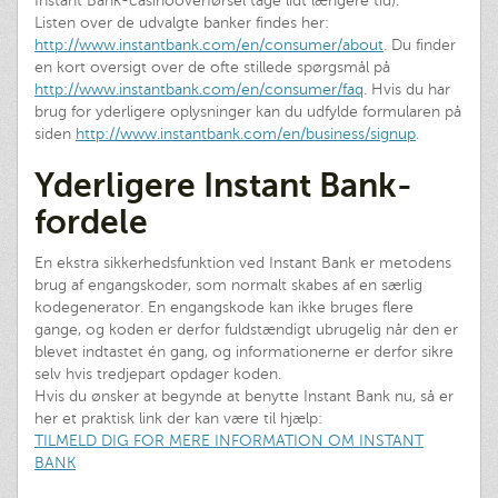
Instant Bank-casinooverførsel tage lidt længere tid).
Listen over de udvalgte banker findes her:
http://www.instantbank.com/en/consumer/about
. Du finder
en kort oversigt over de ofte stillede spørgsmål på
http://www.instantbank.com/en/consumer/faq
. Hvis du har
brug for yderligere oplysninger kan du udfylde formularen på
siden
http://www.instantbank.com/en/business/signup
.
Yderligere Instant Bank-
fordele
En ekstra sikkerhedsfunktion ved Instant Bank er metodens
brug af engangskoder, som normalt skabes af en særlig
kodegenerator. En engangskode kan ikke bruges flere
gange, og koden er derfor fuldstændigt ubrugelig når den er
blevet indtastet én gang, og informationerne er derfor sikre
selv hvis tredjepart opdager koden.
Hvis du ønsker at begynde at benytte Instant Bank nu, så er
her et praktisk link der kan være til hjælp:
TILMELD DIG FOR MERE INFORMATION OM INSTANT
BANK