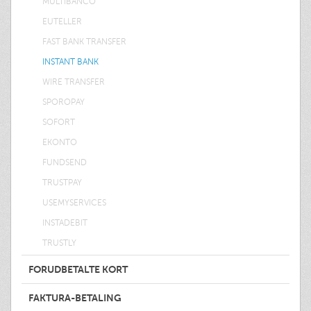
MULTIBANCO
EUTELLER
FAST BANK TRANSFER
INSTANT BANK
WIRE TRANSFER
SPOROPAY
SOFORT
EKONTO
FUNDSEND
TRUSTPAY
USEMYSERVICES
INSTADEBIT
TRUSTLY
FORUDBETALTE KORT
FAKTURA-BETALING