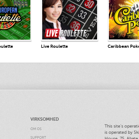
ay Now
Play Now
Play 
ulette
Live Roulette
Caribbean Pok
VIRKSOMHED
This site’s opera
OM OS
is operated by Sk
SUPPORT
House, 75, Abate 