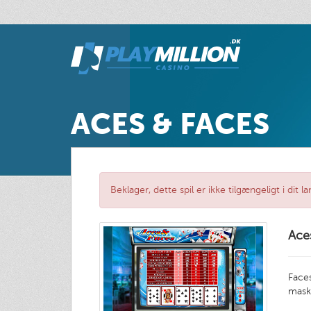
ACES & FACES
Beklager, dette spil er ikke tilgængeligt i dit la
Ace
Faces
maski