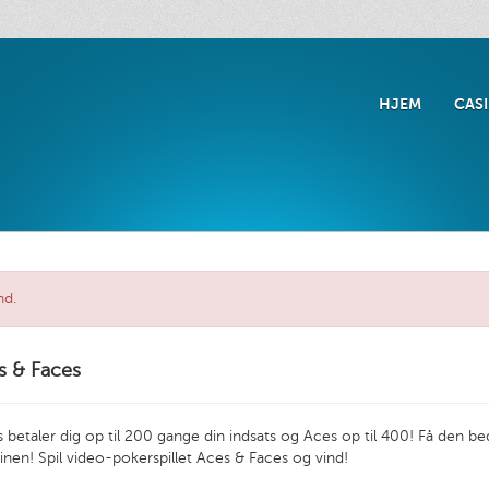
HJEM
CASI
nd.
s & Faces
 betaler dig op til 200 gange din indsats og Aces op til 400! Få den 
nen! Spil video-pokerspillet Aces & Faces og vind!