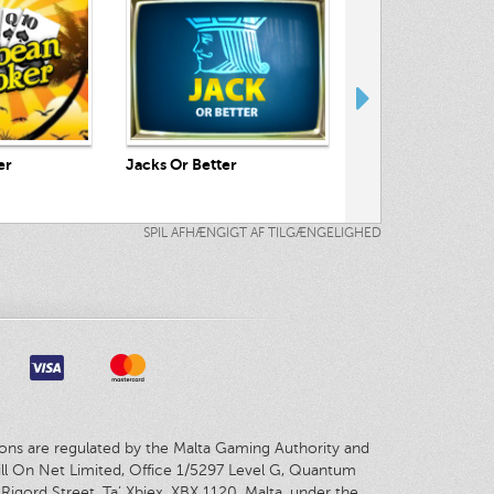
Now
Play Now
Play No
er
Jacks Or Better
Cleopatra's Secre
SPIL AFHÆNGIGT AF TILGÆNGELIGHED
tions are regulated by the Malta Gaming Authority and
ill On Net Limited, Office 1/5297 Level G, Quantum
Rigord Street, Ta’ Xbiex, XBX 1120, Malta, under the